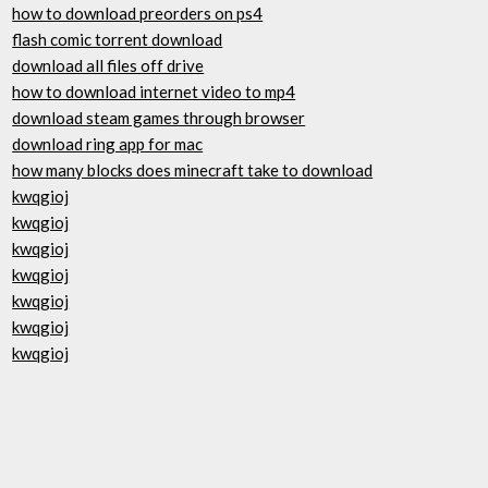
how to download preorders on ps4
flash comic torrent download
download all files off drive
how to download internet video to mp4
download steam games through browser
download ring app for mac
how many blocks does minecraft take to download
kwqgioj
kwqgioj
kwqgioj
kwqgioj
kwqgioj
kwqgioj
kwqgioj