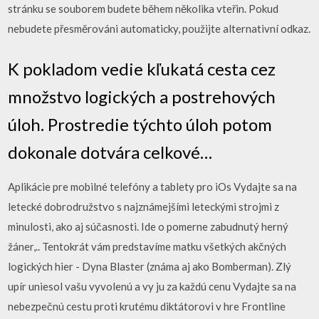
stránku se souborem budete během několika vteřin. Pokud
nebudete přesměrováni automaticky, použijte alternativní odkaz.
K pokladom vedie kľukatá cesta cez
množstvo logických a postrehových
úloh. Prostredie týchto úloh potom
dokonale dotvára celkové…
Aplikácie pre mobilné telefóny a tablety pro iOs Vydajte sa na
letecké dobrodružstvo s najznámejšími leteckými strojmi z
minulosti, ako aj súčasnosti. Ide o pomerne zabudnutý herný
žáner,.. Tentokrát vám predstavíme matku všetkých akčných
logických hier - Dyna Blaster (známa aj ako Bomberman). Zlý
upír uniesol vašu vyvolenú a vy ju za každú cenu Vydajte sa na
nebezpečnú cestu proti krutému diktátorovi v hre Frontline