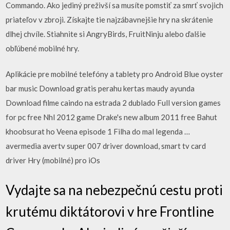
Commando. Ako jediný preživší sa musíte pomstiť za smrť svojich
priateľov v zbroji. Získajte tie najzábavnejšie hry na skrátenie
dlhej chvíle. Stiahnite si AngryBirds, FruitNinju alebo ďalšie
obľúbené mobilné hry.
Aplikácie pre mobilné telefóny a tablety pro Android Blue oyster
bar music Download gratis perahu kertas maudy ayunda
Download filme caindo na estrada 2 dublado Full version games
for pc free Nhl 2012 game Drake's new album 2011 free Bahut
khoobsurat ho Veena episode 1 Filha do mal legenda …
avermedia avertv super 007 driver download, smart tv card
driver Hry (mobilné) pro iOs
Vydajte sa na nebezpečnú cestu proti
krutému diktátorovi v hre Frontline