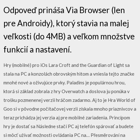
Odpoveď prináša Via Browser (len
pre Androidy), ktorý stavia na malej
veľkosti (do 4MB) a veľkom množstve
funkcií a nastavení.
Hry (mobilné) pro iOs Lara Croft and the Guardian of Light sa
stala na PC a konzolách obrovským hitom a vniesla tejto značke
mnohé nové a oživujúce prvky. Paladins je populárnou hrou,
ktorá si základ zobrala z hry Overwatch a doslova ju ponúka v
trošku pozmenenej verzii hráčom zadarmo. Aj to je Hra World of
Goo si v pôvodne počítačovej verzii získala mnoho priaznivcov a
teraz prichádza jej verzia aj pre mobilné zariadenia. Princípom
hry je dostať sa Následne stačí PC aj telefón spárovať a budete
si môcť užívať možnosti ovládania PC na… Přesměrování na