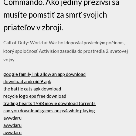
Commando. Ako jediný preživší sa
musíte pomstiť za smrť svojich
priateľov v zbroji.
Call of Duty: World at War bol doposiaľ posledným počinom,
ktorý spoločnosť Activision zasadila do prostredia 2. svetovej
vojny.
google family link allow an app download
download android 9 apk
the battle cats apk download
recycle logo eps free download
trading hearts 1988 movie download torrents
can you download games on ps4 while playing
awwdaru
awwdaru
awwdaru