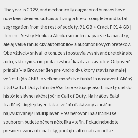
The year is 2029, and mechanically augmented humans have
now been deemed outcasts, living a life of complete and total
segregation from the rest of society. 91 GB + Crack FIX. 4 GB |
Torrent. Sestry Elenka a Alenka sú nielen najväčšie kamarátky,
ale aj veľké fanúšičky automobilov a automobilových pretekov.
Obe vždycky snívali o tom, že si postavia vysnívané pretekárske
auto, s ktorým sa im podarí vyhrať každý zo závodov. Odpoveď
prináša Via Browser (len pre Androidy), ktorý stavia na malej
veľkosti (do 4MB) a veľkom množstve funkcií a nastavení. Akčný
titul Call of Duty: Infinite Warfare vstupuje ako trinásty diel do
histórie slávnej akčnej série Call of Duty. Na hráčov čaká
tradičný singleplayer, tak aj veľmi očakávaný a hráčmi
najvyužívanejší multiplayer. Přesměrování na stránku se
souborem budete během několika vteřin. Pokud nebudete
přesměrováni automaticky, použijte alternativní odkaz.